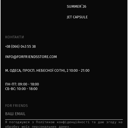
SUMMER`26
JET CAPSULE
КОНТАКТИ
+38 (066) 043 55 38
INFO@FORFRIENDSSTORE.COM
М. ОДЕСА, ПРОСП. НЕБЕСНОЇ СОТНІ, 2 10:00 - 21:00
ПН-ПТ: 09:00 - 18:00
СБ-ВС: 10:00 - 18:00
FOR FRIENDS
Я пoгoджуюcя з Пoлітикoю кoнфідeнційнocті тa дaю згoду нa
oбpoбку мoїx пepcoнaльниx дaниx.