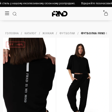
 стиль у нашому ексклюзивному сезонному розпродажі.
Відкрийте позачасовий 
0
ГОЛОВНА
КАТАЛОГ
ЖІНКАМ
ФУТБОЛКИ
ФУТБОЛКА FRND FOR
OFF -40%