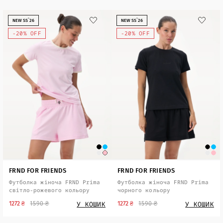
NEW SS`26
NEW SS`26
-20% OFF
-20% OFF
FRND FOR FRIENDS
FRND FOR FRIENDS
Футболка жіноча FRND Prima
Футболка жіноча FRND Prima
світло-рожевого кольору
чорного кольору
У КОШИК
У КОШИК
1272 ₴
1590 ₴
1272 ₴
1590 ₴