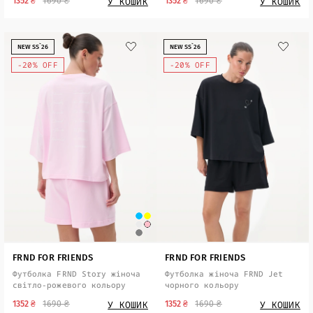
У КОШИК
У КОШИК
1352 ₴
1690 ₴
1352 ₴
1690 ₴
NEW SS`26
NEW SS`26
-20% OFF
-20% OFF
FRND FOR FRIENDS
FRND FOR FRIENDS
Футболка FRND Story жіноча
Футболка жіноча FRND Jet
світло-рожевого кольору
чорного кольору
У КОШИК
У КОШИК
1352 ₴
1690 ₴
1352 ₴
1690 ₴