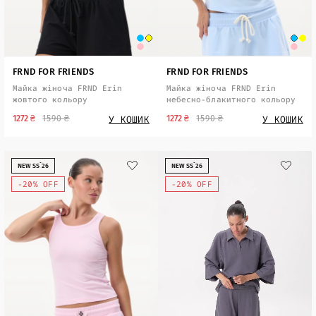
FRND FOR FRIENDS
FRND FOR FRIENDS
Майка жіноча FRND Erin
Майка жіноча FRND Erin
жовтого кольору
небесно-блакитного кольору
У КОШИК
У КОШИК
1272 ₴
1590 ₴
1272 ₴
1590 ₴
NEW SS`26
NEW SS`26
-20% OFF
-20% OFF