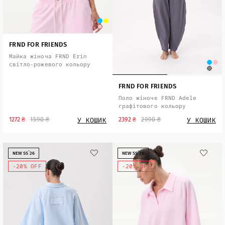
FRND FOR FRIENDS
Майка жіноча FRND Erin
світло-рожевого кольору
FRND FOR FRIENDS
Поло жіноче FRND Adele
графітового кольору
У КОШИК
У КОШИК
1272 ₴
1590 ₴
2392 ₴
2990 ₴
NEW SS`26
NEW SS`26
-20% OFF
-20% OFF