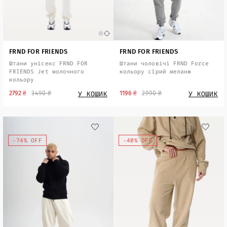
FRND FOR FRIENDS
FRND FOR FRIENDS
Штани унісекс FRND FOR
Штани чоловічі FRND Force
FRIENDS Jet молочного
кольору сірий меланж
кольору
У КОШИК
У КОШИК
2792 ₴
3490 ₴
1196 ₴
2990 ₴
-74% OFF
-40% OFF