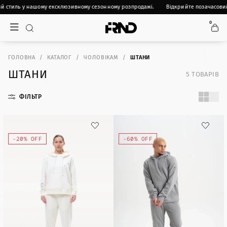
й стиль у нашому ексклюзивному сезонному розпродажі.
Відкрийте позачасовий
0
ГОЛОВНА
КАТАЛОГ
ЧОЛОВІКАМ
ШТАНИ
ШТАНИ
5
ТОВАРІВ
ФІЛЬТР
-20% OFF
-60% OFF