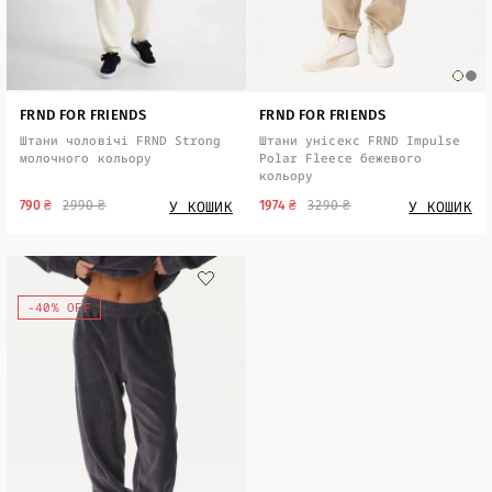
FRND FOR FRIENDS
FRND FOR FRIENDS
Штани чоловічі FRND Strong
Штани унісекс FRND Impulse
молочного кольору
Polar Fleece бежевого
кольору
У КОШИК
У КОШИК
790 ₴
2990 ₴
1974 ₴
3290 ₴
-40% OFF