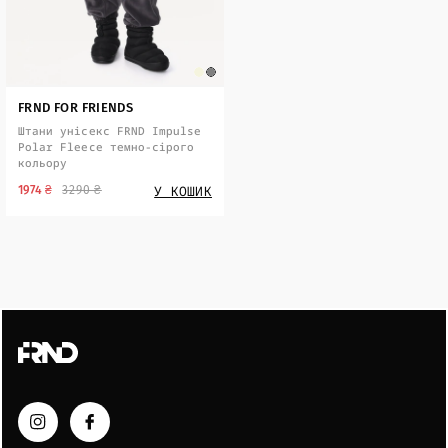
FRND FOR FRIENDS
Штани унісекс FRND Impulse
Polar Fleece темно-сірого
кольору
У КОШИК
1974 ₴
3290 ₴