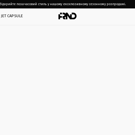
Відкрийте позачасовий стиль у нашому ексклюзивному сезонному розпродажі.
JET CAPSULE