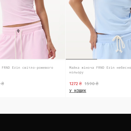
 FRND Erin світло-рожевого
Майка жіноча FRND Erin небесн
кольору
 ₴
1272 ₴
1590 ₴
У КОШИК