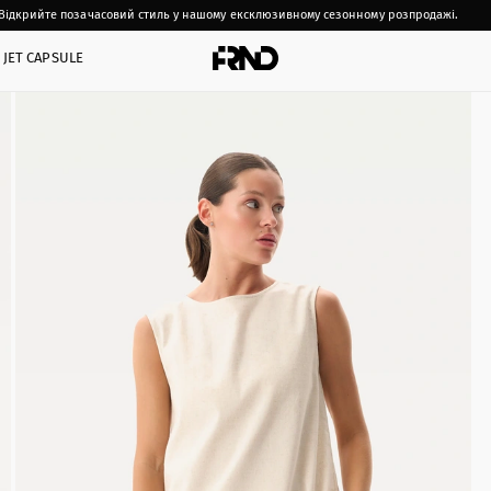
Відкрийте позачасовий стиль у нашому ексклюзивному сезонному розпродажі.
JET CAPSULE