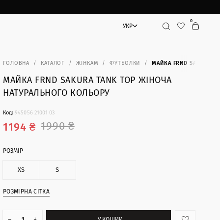
0
УКР
Пошук
ГОЛОВНА
КАТАЛОГ
ЖІНКАМ
ФУТБОЛКИ
МАЙКА FRND SAKURA T
МАЙКА FRND SAKURA TANK TOP ЖІНОЧА
НАТУРАЛЬНОГО КОЛЬОРУ
Код:
945056 21001 03
1990 ₴
1194 ₴
РОЗМІР
XS
S
РОЗМІРНА СІТКА
–
+
У КОШИК