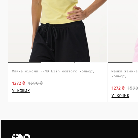
Майка жіноча FRND Erin жовтого кольору
Майка жіноча
кольору
1272 ₴
1590 ₴
1272 ₴
1590
У КОШИК
У КОШИК