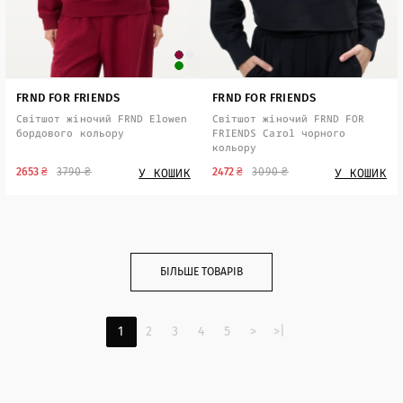
FRND FOR FRIENDS
FRND FOR FRIENDS
Світшот жіночий FRND Elowen
Світшот жіночий FRND FOR
бордового кольору
FRIENDS Carol чорного
кольору
У КОШИК
У КОШИК
2653 ₴
3790 ₴
2472 ₴
3090 ₴
БІЛЬШЕ ТОВАРІВ
1
2
3
4
5
>
>|