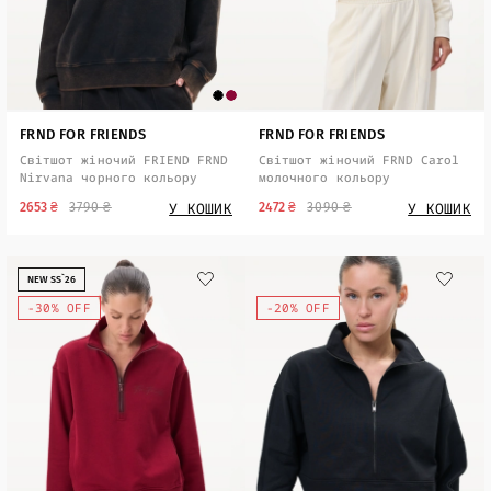
FRND FOR FRIENDS
FRND FOR FRIENDS
Світшот жіночий FRIEND FRND
Світшот жіночий FRND Carol
Nirvana чорного кольору
молочного кольору
У КОШИК
У КОШИК
2653 ₴
3790 ₴
2472 ₴
3090 ₴
NEW SS`26
-30% OFF
-20% OFF