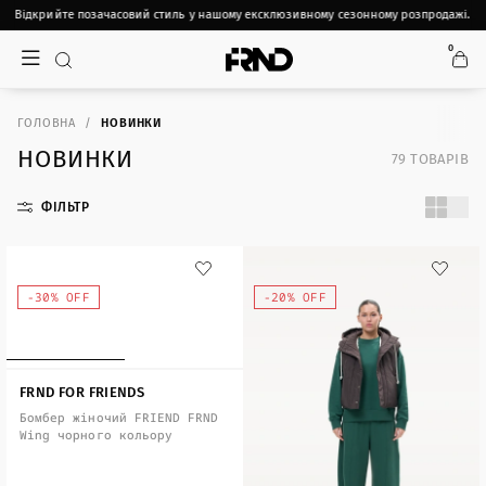
ідкрийте позачасовий стиль у нашому ексклюзивному сезонному розпродажі.
Ві
0
ГОЛОВНА
НОВИНКИ
НОВИНКИ
79
ТОВАРІВ
ФІЛЬТР
-30% OFF
-20% OFF
FRND FOR FRIENDS
Бомбер жіночий FRIEND FRND
Wing чорного кольору