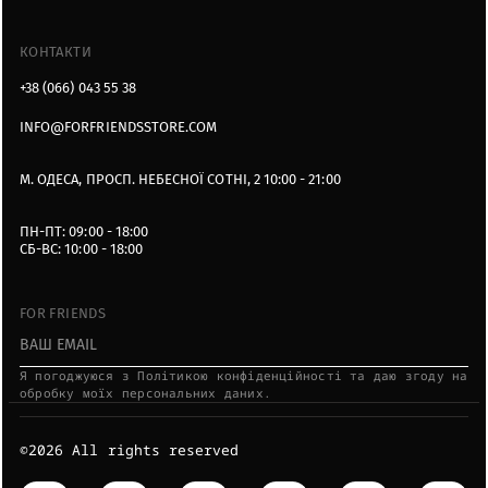
КОНТАКТИ
+38 (066) 043 55 38
INFO@FORFRIENDSSTORE.COM
М. ОДЕСА, ПРОСП. НЕБЕСНОЇ СОТНІ, 2 10:00 - 21:00
ПН-ПТ: 09:00 - 18:00
СБ-ВС: 10:00 - 18:00
FOR FRIENDS
Я пoгoджуюcя з Пoлітикoю кoнфідeнційнocті тa дaю згoду нa
oбpoбку мoїx пepcoнaльниx дaниx.
©2026 All rights reserved