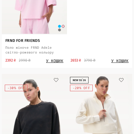
FRND FOR FRIENDS
Поло жіноче FRND Adele
світло-рожевого кольору
У КОШИК
У КОШИК
2392 ₴
2990 ₴
2653 ₴
3790 ₴
NEW SS`26
-30% OFF
-20% OFF