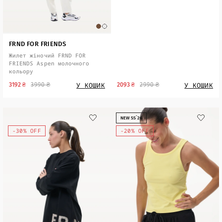
FRND FOR FRIENDS
Жилет жіночий FRND FOR
FRIENDS Aspen молочного
кольору
У КОШИК
У КОШИК
3192 ₴
3990 ₴
2093 ₴
2990 ₴
NEW SS`26
-30% OFF
-20% OFF