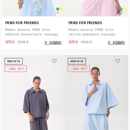
FRND FOR FRIENDS
FRND FOR FRIENDS
Майка жіноча FRND Erin
Майка жіноча FRND Erin
небесно-блакитного кольору
світло-рожевого кольору
У КОШИК
У КОШИК
1272 ₴
1590 ₴
1272 ₴
1590 ₴
NEW SS`26
NEW SS`26
-20% OFF
-20% OFF