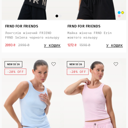
FRND FOR FRIENDS
FRND FOR FRIENDS
Лонгслів жіночий FRIEND
Майка жіноча FRND Erin
FRND Selena чорного кольору
жовтого кольору
У КОШИК
У КОШИК
2093 ₴
2990 ₴
1272 ₴
1590 ₴
NEW SS`26
NEW SS`26
-20% OFF
-20% OFF