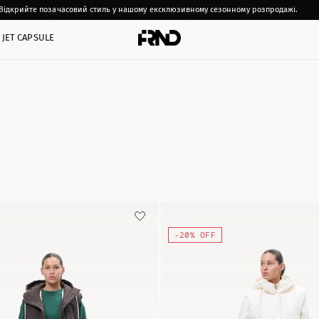
Відкрийте позачасовий стиль у нашому ексклюзивному сезонному розпродажі.
JET CAPSULE
-20% OFF