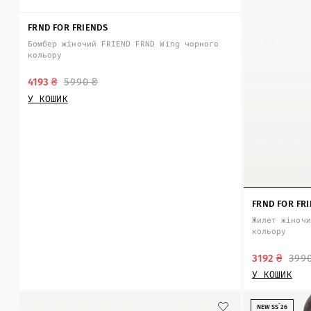
FRND FOR FRIENDS
Бомбер жіночий FRIEND FRND Wing чорного
кольору
4193 ₴
5990 ₴
У КОШИК
FRND FOR FR
Жилет жіночи
кольору
3192 ₴
399
У КОШИК
NEW SS`26