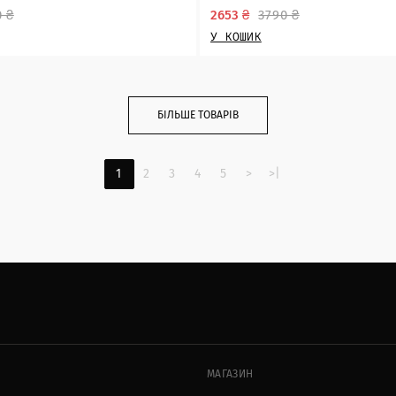
0 ₴
2653 ₴
3790 ₴
У КОШИК
БІЛЬШЕ ТОВАРІВ
1
2
3
4
5
>
>|
МАГАЗИН