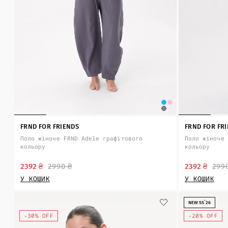
FRND FOR FRIENDS
FRND FOR FR
Поло жіноче FRND Adele графітового
Поло жіноче 
кольору
кольору
2392 ₴
2990 ₴
2392 ₴
299
У КОШИК
У КОШИК
NEW SS`26
-30% OFF
-20% OFF