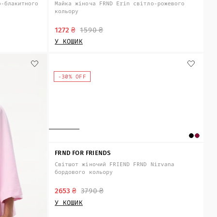
о-блакитного
Майка жіноча FRND Erin світло-рожевого
кольору
1272 ₴
1590 ₴
У КОШИК
-30% OFF
FRND FOR FRIENDS
Світшот жіночий FRIEND FRND Nirvana
бордового кольору
2653 ₴
3790 ₴
У КОШИК