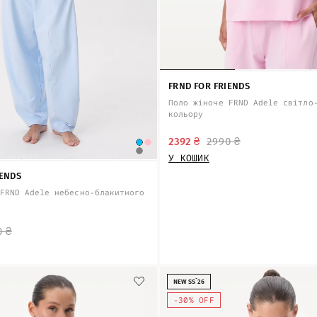
FRND FOR FRIENDS
Поло жіноче FRND Adele світло
кольору
2392 ₴
2990 ₴
У КОШИК
IENDS
FRND Adele небесно-блакитного
0 ₴
NEW SS`26
-30% OFF