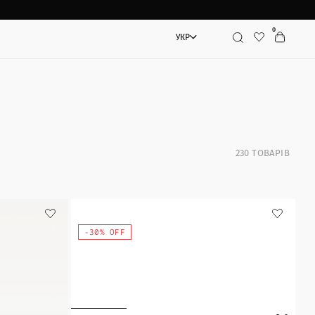
0
УКР
Пошук
230
ТОВАРІВ
-30% OFF