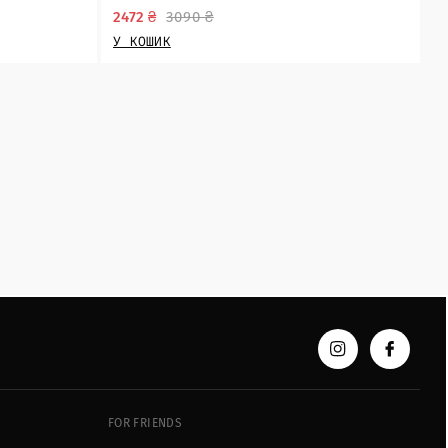
2472 ₴
3090 ₴
У КОШИК
FOR FRIENDS