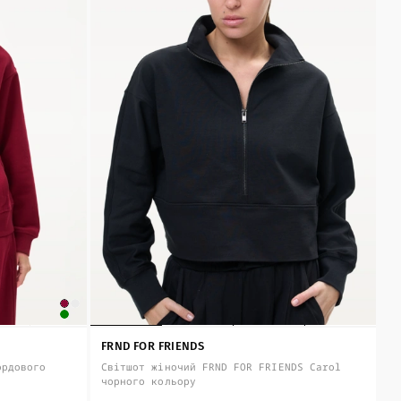
FRND FOR FRIENDS
ордового
Світшот жіночий FRND FOR FRIENDS Carol
чорного кольору