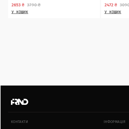
2653 ₴
3790 ₴
2472 ₴
309
У КОШИК
У КОШИК
КОНТАКТИ
ІНФОРМАЦІЯ