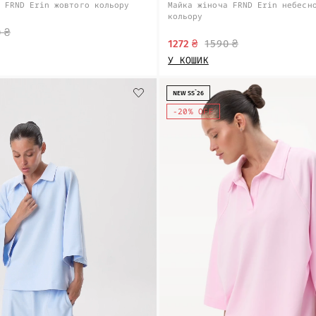
 FRND Erin жовтого кольору
Майка жіноча FRND Erin небесн
кольору
 ₴
1272 ₴
1590 ₴
У КОШИК
NEW SS`26
-20% OFF