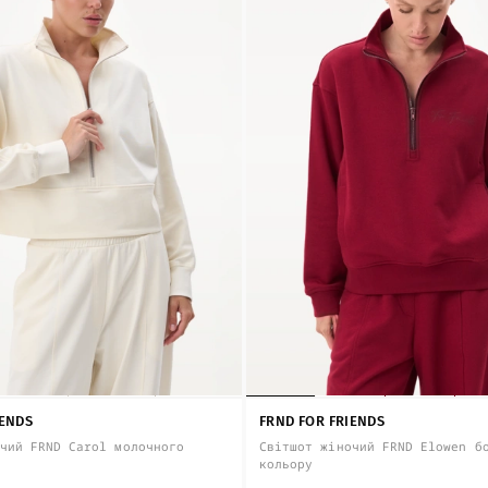
IENDS
FRND FOR FRIENDS
чий FRND Carol молочного
Світшот жіночий FRND Elowen б
кольору