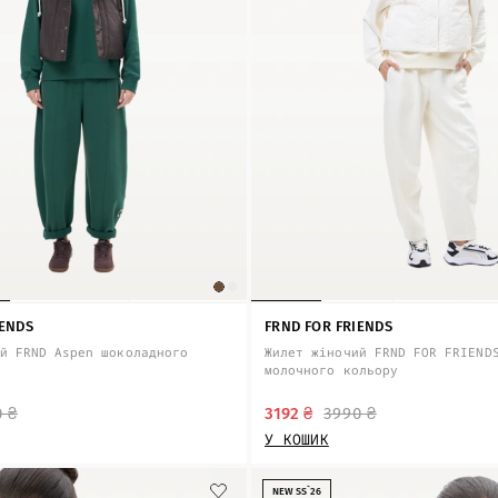
IENDS
FRND FOR FRIENDS
й FRND Aspen шоколадного
Жилет жіночий FRND FOR FRIEND
молочного кольору
0 ₴
3192 ₴
3990 ₴
У КОШИК
NEW SS`26