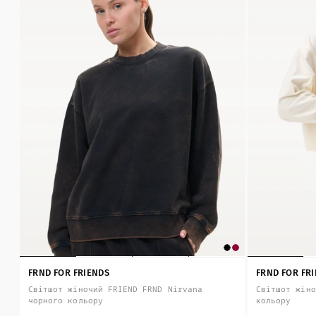
FRND FOR FRIENDS
FRND FOR FR
Світшот жіночий FRIEND FRND Nirvana
Світшот жіно
чорного кольору
кольору