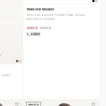
FRND FOR FRIENDS
Лонгслів жіночий FRIEND FRND Selena
молочного кольору
2093 ₴
2990 ₴
У КОШИК
S Aspen
NEW SS`26