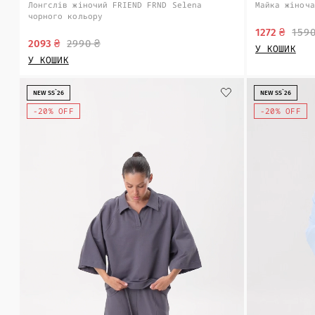
Лонгслів жіночий FRIEND FRND Selena
Майка жіноча
чорного кольору
1272 ₴
1590
2093 ₴
2990 ₴
У КОШИК
У КОШИК
NEW SS`26
NEW SS`26
-20% OFF
-20% OFF