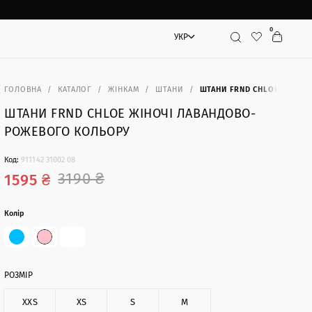
0
УКР
Пошук
ГОЛОВНА
КАТАЛОГ
ЖІНКАМ
ШТАНИ
ШТАНИ FRND CHLOE ЖІНОЧ
ШТАНИ FRND CHLOE ЖІНОЧІ ЛАВАНДОВО-
РОЖЕВОГО КОЛЬОРУ
Код:
911142 31002 08
3190 ₴
1595 ₴
Колір
РОЗМІР
XXS
XS
S
M