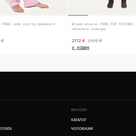
 FRND Jade світло-рожевого
Штани жіночі FRND FOR FRIENDS
зеленого кольору
 ₴
2712 ₴
3390 ₴
У КОШИК
МАГАЗИН
КАТАЛОГ
ОПЛАТА
ЧОЛОВІКАМ