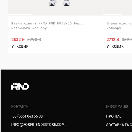
Штани жіночі FRND FOR FRIENDS Fest
Штани жіночі
молочного кольору
кольору
2632 ₴
3290 ₴
2712 ₴
3390
У КОШИК
У КОШИК
КОНТАКТИ
ІНФОРМАЦІЯ
+38 (066) 043 55 38
ПРО НАС
INFO@FORFRIENDSSTORE.COM
ДОСТАВКА ТА 