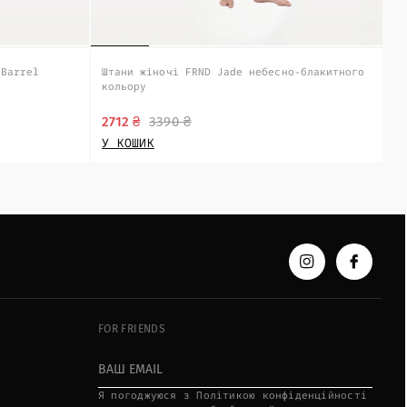
 Barrel
Штани жіночі FRND Jade небесно-блакитного
кольору
2712 ₴
3390 ₴
У КОШИК
FOR FRIENDS
Я пoгoджуюcя з Пoлітикoю кoнфідeнційнocті