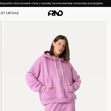
Відкрийте позачасовий стиль у нашому ексклюзивному сезонному розпродажі.
JET CAPSULE