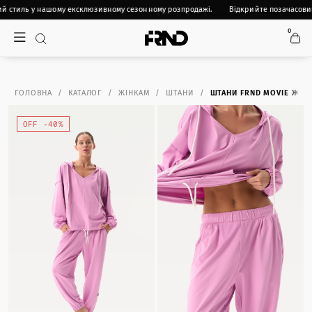
й стиль у нашому ексклюзивному сезонному розпродажі.
Відкрийте позачасовий
0
ГОЛОВНА
КАТАЛОГ
ЖІНКАМ
ШТАНИ
ШТАНИ FRND MOVIE ЖІН
OFF -40%