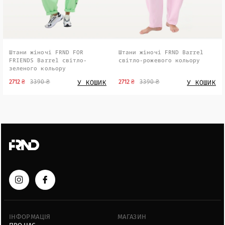
Штани жіночі FRND FOR
Штани жіночі FRND Barrel
FRIENDS Barrel світло-
світло-рожевого кольору
зеленого кольору
У КОШИК
У КОШИК
2712 ₴
3390 ₴
2712 ₴
3390 ₴
ІНФОРМАЦІЯ
МАГАЗИН