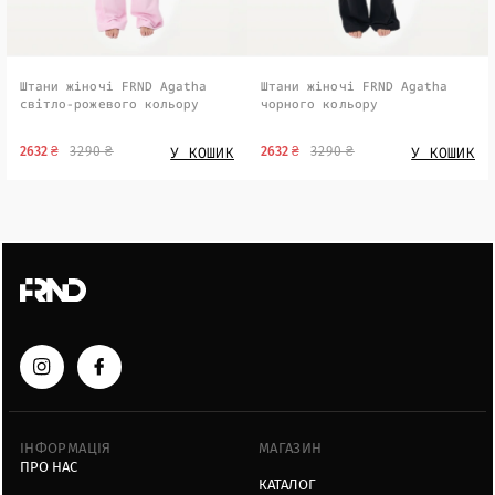
Штани жіночі FRND Agatha
Штани жіночі FRND Agatha
світло-рожевого кольору
чорного кольору
У КОШИК
У КОШИК
2632 ₴
3290 ₴
2632 ₴
3290 ₴
ІНФОРМАЦІЯ
МАГАЗИН
ПРО НАС
КАТАЛОГ