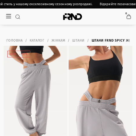
й стиль у нашому ексклюзивному сезонному розпродажі.
Відкрийте позачасовий
0
ГОЛОВНА
КАТАЛОГ
ЖІНКАМ
ШТАНИ
ШТАНИ FRND SPICY ЖІНО
OFF -50%