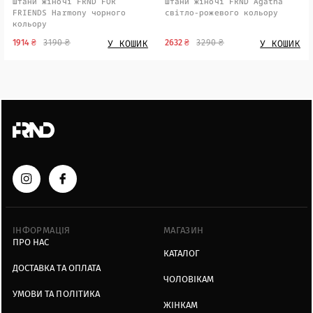
Штани жіночі FRND FOR
Штани жіночі FRND Agatha
FRIENDS Harmony чорного
світло-рожевого кольору
кольору
У КОШИК
У КОШИК
1914 ₴
3190 ₴
2632 ₴
3290 ₴
ІНФОРМАЦІЯ
МАГАЗИН
ПРО НАС
КАТАЛОГ
ДОСТАВКА ТА ОПЛАТА
ЧОЛОВІКАМ
УМОВИ ТА ПОЛІТИКА
ЖІНКАМ