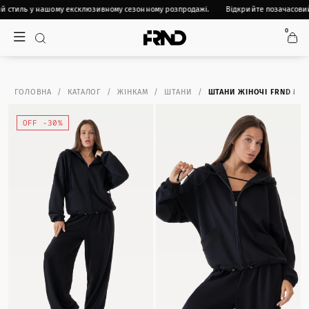
 стиль у нашому ексклюзивному сезонному розпродажі.
Відкрийте позачасовий
0
ГОЛОВНА
КАТАЛОГ
ЖІНКАМ
ШТАНИ
ШТАНИ ЖІНОЧІ FRND ME
OFF -30%