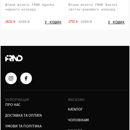
Штани жіночі FRND Agatha
Штани жіночі FRND Barrel
чорного кольору
світло-рожевого кольору
У КОШИК
У КОШИК
2632 ₴
3290 ₴
2712 ₴
3390 ₴
ІНФОРМАЦІЯ
МАГАЗИН
ПРО НАС
КАТАЛОГ
ДОСТАВКА ТА ОПЛАТА
ЧОЛОВІКАМ
УМОВИ ТА ПОЛІТИКА