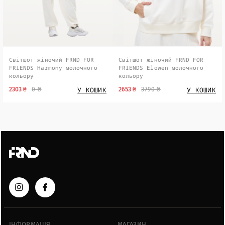
Світшот жіночий FRND FOR
Світшот жіночий FRND FOR
FRIENDS Harmony молочного
FRIENDS Elowen молочного
кольору
кольору
У КОШИК
У КОШИК
2303 ₴
0 ₴
2653 ₴
3790 ₴
ІНФОРМАЦІЯ
МАГАЗИН