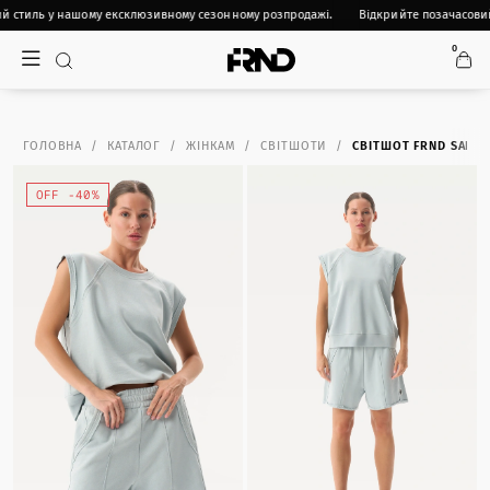
й стиль у нашому ексклюзивному сезонному розпродажі.
Відкрийте позачасовий
0
ГОЛОВНА
КАТАЛОГ
ЖІНКАМ
СВІТШОТИ
СВІТШОТ FRND SARA
OFF -40%