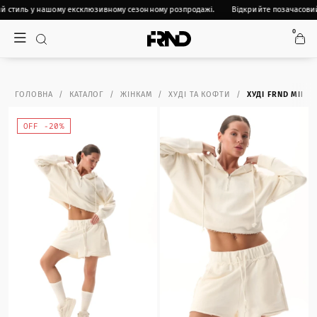
 стиль у нашому ексклюзивному сезонному розпродажі.
Відкрийте позачасовий
0
ГОЛОВНА
КАТАЛОГ
ЖІНКАМ
ХУДІ ТА КОФТИ
ХУДІ FRND MIR
OFF -20%