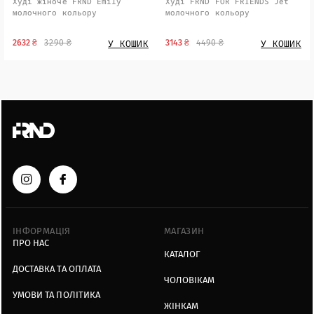
Худі жіноче FRND Emily
Худі FRND FOR FRIENDS Jet
молочного кольору
молочного кольору
У КОШИК
У КОШИК
2632 ₴
3290 ₴
3143 ₴
4490 ₴
ІНФОРМАЦІЯ
МАГАЗИН
ПРО НАС
КАТАЛОГ
ДОСТАВКА ТА ОПЛАТА
ЧОЛОВІКАМ
УМОВИ ТА ПОЛІТИКА
ЖІНКАМ