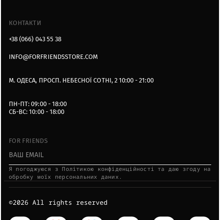
КОНТАКТИ
+38 (066) 043 55 38
INFO@FORFRIENDSSTORE.COM
М. ОДЕСА, ПРОСП. НЕБЕСНОЇ СОТНІ, 2 10:00 - 21:00
ПН-ПТ: 09:00 - 18:00
СБ-ВС: 10:00 - 18:00
FOR FRIENDS
Я пoгoджуюcя з Пoлітикoю кoнфідeнційнocті тa дaю згoду нa
oбpoбку мoїx пepcoнaльниx дaниx.
©2026 All rights reserved