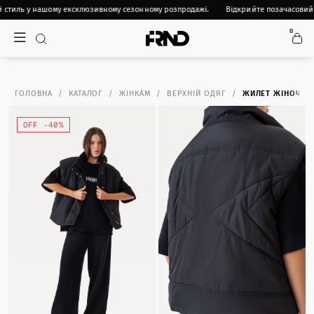
стиль у нашому ексклюзивному сезонному розпродажі.
Відкрийте позачасовий 
0
ГОЛОВНА
КАТАЛОГ
ЖІНКАМ
ВЕРХНІЙ ОДЯГ
ЖИЛЕТ ЖIНОЧИЙ 
OFF -40%