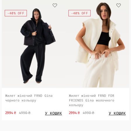
-40% OFF
-40% OFF
Жилет жiночий FRND Gina
Жилет жiночий FRND FOR
чорного кольору
FRIENDS Gina молочного
кольору
У КОШИК
У КОШИК
2994 ₴
4990 ₴
2994 ₴
4990 ₴